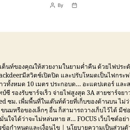
By
Post
Post
author
date
เต็นท์ของคุณให้สวยงามในยามค่ำคืน ด้วยไฟประดั
ackdeerมีสวิตช์เปิดปิด และปรับโหมดเป็นไฟกระพร
าวทั้งหมด 10 เมตร ประกอบด… อะแดปเตอร์ และ
ทป์ซี รองรับชาร์จเร็ว จ่ายไฟสูงสุด 3A สายชาร์จยา
 ซม. เพื่มพื้นที่ในเต๊นท์ด้วยที่เก็บของด้านบน ไม่ว
ขนมหรือของเล็กๆ อื่น ก็สามารถวางเก็บไว้ได้ มีช่อ
 มั่นใจได้ว่าจะไม่หล่นหาย ส… FOCUS เว็บไซต์อย่า
ข้อกำหนดและเงื่อนไข | นโยบายความเป็นส่วนต