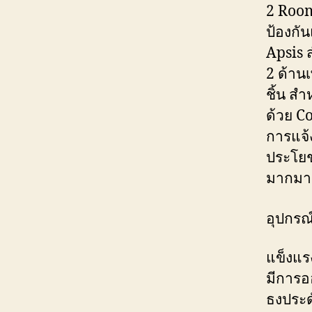
2 Room
ป้องกั
Apsis ส
2 ด้านเ
ชิ้น ส
ด้วย C
การแจ้
ประโยชน
มากม
อุปกรณ
แข็งแร
มีการอ
ธงประด