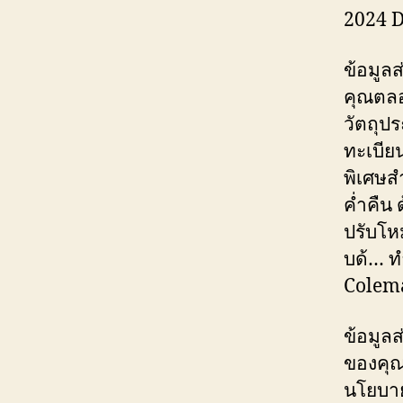
2024 D
ข้อมูล
คุณตลอด
วัตถุปร
ทะเบีย
พิเศษส
ค่ำคืน
ปรับโห
บด้… ท
Colema
ข้อมูล
ของคุณใ
นโยบาย