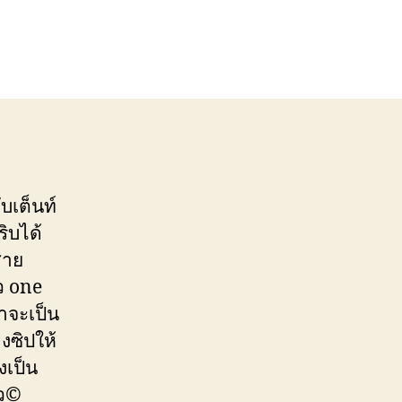
บเต็นท์
ิบได้
สาย
ว one
่าจะเป็น
งซิปให้
งเป็น
ัว©