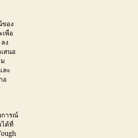
ณ์ของ
เพื่อ
 ลง
้อเสนอ
าม
 และ
ะกอ
บการณ์
ได้ที่
 Tough