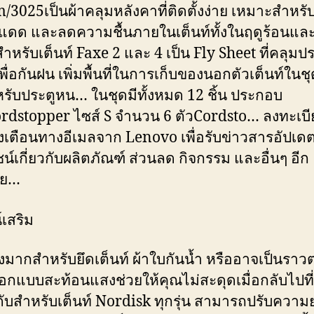
/3025เป็นผ้าคลุมหลังคาที่ติดตั้งง่าย เหมาะสำหร
นแดด และลดความชื้นภายในเต็นท์ทั้งในฤดูร้อนแ
ำหรับเต็นท์ Faxe 2 และ 4 เป็น Fly Sheet ที่คลุมประ
พื่อกันฝน เพิ่มพื้นที่ในการเก็บของนอกตัวเต็นท์ในชุ
ำหรับประตูหน… ในชุดมีทั้งหมด 12 ชิ้น ประกอบ
ordstopper ไซส์ S จำนวน 6 ตัวCordsto… ลงทะเบี
งเตือนทางอีเมลจาก Lenovo เพื่อรับข่าวสารอัปเดตท
์เกี่ยวกับผลิตภัณฑ์ ส่วนลด กิจกรรม และอื่นๆ อีก
าย…
์เสริม
งมากสำหรับยึดเต็นท์ ผ้าใบกันน้ำ หรืออาจเป็นราว
อกแบบสะท้อนแสงช่วยให้คุณไม่สะดุดเมื่อกลับไปที
ับสำหรับเต็นท์ Nordisk ทุกรุ่น สามารถปรับความ