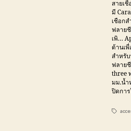
สายเชื
มี Cara
เชือกส
ฟลายชี
เพิ… Ap
ด้านเพื
สำหรับ
ฟลายชี
three 
มม.น้ำห
ปิดการ
acce
Tags