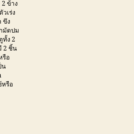
2 ข้าง
ัวเร่ง
 ขึง
ูกมัดปม
ทั้ง 2
 2 ชิ้น
หรือ
็น
n
้หรือ