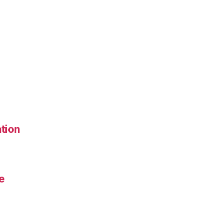
tion
e