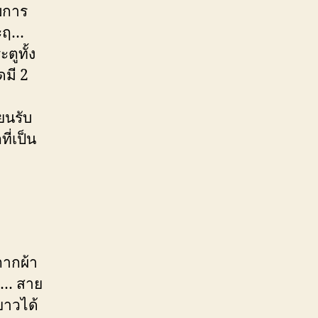
ับการ
ละฤ…
ตูทั้ง
ดมี 2
ยนรับ
ี่เป็น
ตากผ้า
่… สาย
ยาวได้