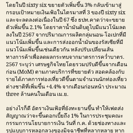
โดยในปี sixty six ขยายตัวเพิ่มขึ้น 3% กลับเข้ามาสู่
กรอบเป้าหมายเงินเฟ้อในไตรมาสที่ 3 ของปี sixty six
และจะลดลงต่อเนื่องในปี 67 ซึ่ง ธปท.คาดว่าจะขยาย
ตัวเพิ่มขึ้น 2.1% โดยราคาน้ำมันดิบดูไบมีแนวโน้มลด
ลงในปี 2567 จากปริมาณการผลิตกลุ่มนอน-โอเปกที่มี
แนวโน้มเพิ่มขึ้น และการส่งออกน้ำมันของรัสเซียที่มี
แนวโน้มเพิ่มขึ้นเช่นเดียวกัน หลังปรับเปลี่ยนเส้น
ทางการค้าเพื่อลดผลกระทบจากมาตรการคว่ำบาตร.
2567 ระบุว่า เศรษฐกิจไทยโดยรวมปรับดีขึ้นจากเดือน
ก่อน (MoM) ตามภาคบริการที่ขยายตัว สอดคล้องกับ
รายได้ภาคการท่องเที่ยวดีขึ้นตามจำนวนนักท่องเที่ยว
ต่างชาติที่เพิ่มขึ้น +4.4% จากเดือนก่อนหน้า ประมาณ
three ล้านคนในเดือน เม.ย.
อย่างไรก็ดี อัตราเงินเฟ้อที่ยังทะยานขึ้น ทำให้เฟดส่ง
สัญญาณว่าจะขึ้นดอกเบี้ยถึง 1% ในการประชุมคณะ
กรรมการนโยบายการเงิน วันที่ ก.ค. ด้วยช่องทางและ
รูปแบบการหลอกลวงของมิจฉาชีพที่หลากหลาย หาก