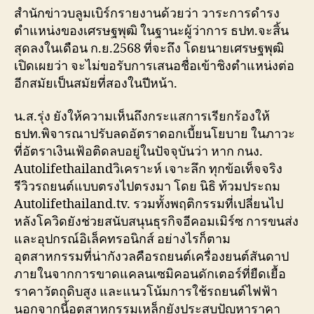
สำนักข่าวบลูมเบิร์กรายงานด้วยว่า วาระการดำรง
ตำแหน่งของเศรษฐพุฒิ ในฐานะผู้ว่าการ ธปท.จะสิ้น
สุดลงในเดือน ก.ย.2568 ที่จะถึง โดยนายเศรษฐพุฒิ
เปิดเผยว่า จะไม่ขอรับการเสนอชื่อเข้าชิงตำแหน่งต่อ
อีกสมัยเป็นสมัยที่สองในปีหน้า.
น.ส.รุ่ง ยังให้ความเห็นถึงกระแสการเรียกร้องให้
ธปท.พิจารณาปรับลดอัตราดอกเบี้ยนโยบาย ในภาวะ
ที่อัตราเงินเฟ้อติดลบอยู่ในปัจจุบันว่า หาก กนง.
Autolifethailandวิเคราะห์ เจาะลึก ทุกข้อเท็จจริง
รีวิวรถยนต์แบบตรงไปตรงมา โดย นิธิ ท้วมประถม
Autolifethailand.tv. รวมทั้งพฤติกรรมที่เปลี่ยนไป
หลังโควิดยังช่วยสนับสนุนธุรกิจอีคอมเมิร์ซ การขนส่ง
และอุปกรณ์อิเล็คทรอนิกส์ อย่างไรก็ตาม
อุตสาหกรรมที่น่ากังวลคือรถยนต์เครื่องยนต์สันดาป
ภายในจากการขาดแคลนเซมิคอนดักเตอร์ที่ยืดเยื้อ
ราคาวัตถุดิบสูง และแนวโน้มการใช้รถยนต์ไฟฟ้า
นอกจากนี้อุตสาหกรรมเหล็กยังประสบปัญหาราคา