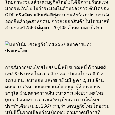
โดยภาพรวมแล้ว เศรษฐกิจไทยไม่ได้มีความร้อนแรง
มากจนเกินไป ไม่ว่าจะมองในด้านของการเติบโตของ
GDP หรืออัตราเงินเฟ้อที่พุ่งทะยานดังนั้น ธปท. การส่ง
ออกสินค้าอุตสาหกรรม การส่งออกสินค้าในไตรมาสที่
สามของปี 2566 มีมูลค่า 70,405 ล้านดอลลาร์ สรอ.
การส่งออกของไทยไปยงั พนื้ ทบี่ รเ วณทมี่ คี วามขดั
แยง้ 6 ประเทศ ไดแ ก่ อสิ ราเอล ปาเลสไตน อยี ปิ ต
จอรแ ดน เลบานอน และซเ รยี มมี ลู คา 2,313 ล้าน
ดอลลาร สรอ. สักกะภพ พันธ์ยานุกูล ผู้อำนวยการ
อาวุโส ฝ่ายตลาดการเงิน ธนาคารแห่งประเทศไทย
(ธปท.) แถลงข่าวภาวะเศรษฐกิจและการเงินไทย
ประจำเดือน เม.ย. 2567 ระบุว่า เศรษฐกิจไทยโดยรวม
ปรับดีขึ้นจากเดือนก่อน (MoM) ตามภาคบริการที่