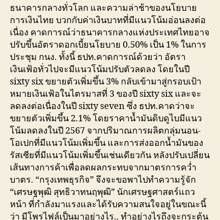
ธนาคารกลางทั่วโลก และความล่าช้าของนโยบาย
การเงินไทย บวกกับค่าเงินบาทที่มีแนวโน้มอ่อนลงต่อ
เนื่อง คาดการณ์ว่าธนาคารกลางแห่งประเทศไทยอาจ
ปรับขึ้นอัตราดอกเบี้ยนโยบาย 0.50% เป็น 1% ในการ
ประชุม กนง. ทั้งนี้ ธปท.คาดการณ์ด้วยว่า อัตรา
เงินเฟ้อทั่วไปจะมีแนวโน้มปรับตัวลดลง โดยในปี
sixty six ขยายตัวเพิ่มขึ้น 3% กลับเข้ามาสู่กรอบเป้า
หมายเงินเฟ้อในไตรมาสที่ 3 ของปี sixty six และจะ
ลดลงต่อเนื่องในปี sixty seven ซึ่ง ธปท.คาดว่าจะ
ขยายตัวเพิ่มขึ้น 2.1% โดยราคาน้ำมันดิบดูไบมีแนว
โน้มลดลงในปี 2567 จากปริมาณการผลิตกลุ่มนอน-
โอเปกที่มีแนวโน้มเพิ่มขึ้น และการส่งออกน้ำมันของ
รัสเซียที่มีแนวโน้มเพิ่มขึ้นเช่นเดียวกัน หลังปรับเปลี่ยน
เส้นทางการค้าเพื่อลดผลกระทบจากมาตรการคว่ำ
บาตร. “กรุงเทพธุรกิจ” จึงจะขอพาไปทำความรู้จัก
“เศรษฐพุฒิ สุทธิวาทนฤพุฒิ” นักเศรษฐศาสตร์แถว
หน้า ที่กำลังมาแรงและได้รับความสนใจอยู่ในขณะนี้
ว่า มีโพรไฟล์เป็นมาอย่างไร.. ทำอย่างไรถึงจะกระตุ้น