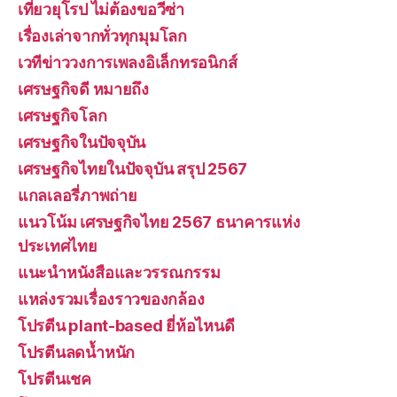
เที่ยวยุโรป ไม่ต้องขอวีซ่า
เรื่องเล่าจากทั่วทุกมุมโลก
เวทีข่าววงการเพลงอิเล็กทรอนิกส์
เศรษฐกิจดี หมายถึง
เศรษฐกิจโลก
เศรษฐกิจในปัจจุบัน
เศรษฐกิจไทยในปัจจุบัน สรุป 2567
แกลเลอรี่ภาพถ่าย
แนวโน้ม เศรษฐกิจไทย 2567 ธนาคารแห่ง
ประเทศไทย
แนะนำหนังสือและวรรณกรรม
แหล่งรวมเรื่องราวของกล้อง
โปรตีน plant-based ยี่ห้อไหนดี
โปรตีนลดน้ำหนัก
โปรตีนเชค