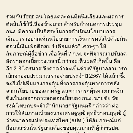
author
date
รวมกัน four คน โดยแต่ละคนมีหนึ่งเสียงและผลการ
ตัดสินใช้วิธีเสียงข้างมาก สำหรับกำหนดการประชุม
กนง. มีความเป็นอิสระในการดำเนินนโยบายการ
เงิน… เราอยากเห็นนโยบายการเงินการคลังไปด้วยกัน
ตอนนี้เงินเฟ้อติดลบ 4 เดือนแล้ว” เศรษฐา ให้
สัมภาษณ์ผู้สื่อข่าว เมื่อวันที่ 7 ก.พ. จะพิจารณาปรับลด
อัตราดอกเบี้ยช่วงเวลานี้ กว่าจะเห็นผลที่เกิดขึ้น คือ
อีก 2-3 ไตรมาส ซึ่งคาดว่าจะเป็นช่วงที่รัฐบาลสามารถ
เบิกจ่ายงบประมาณรายจ่ายประจำปี 2567 ได้แล้ว ซึ่ง
จะยิ่งไปเพิ่มแรงกระตุ้น ทั้งการกระตุ้นทางการคลัง
จากนโยบายของภาครัฐ และการกระตุ้นทางการเงิน
ซึ่งเป็นผลจากการลดดอกเบี้ยของ กนง. นายชัย วัช
รงค์ โฆษกประจำสำนักนายกรัฐมนตรี กล่าวว่า ต่อ
การให้สัมภาษณ์ของนายเศรษฐพุฒิ สุทธิวาทนฤพุฒิ ผู้
ว่าธนาคารแห่งประเทศไทย (ธปท.) ให้สัมภาษณ์แก่
สื่อมวลชนนั้น รัฐบาลต้องขอบคุณมากที่ ผู้ว่าฯธปท.