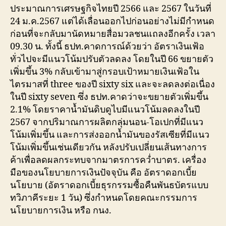
ประมาณการเศรษฐกิจไทยปี 2566 และ 2567 ในวันที่
24 ม.ค.2567 แต่ได้เลื่อนออกไปก่อนอย่างไม่มีกำหนด
ก่อนที่จะกลับมานัดหมายสื่อมวลชนแถลงอีกครั้ง เวลา
09.30 น. ทั้งนี้ ธปท.คาดการณ์ด้วยว่า อัตราเงินเฟ้อ
ทั่วไปจะมีแนวโน้มปรับตัวลดลง โดยในปี 66 ขยายตัว
เพิ่มขึ้น 3% กลับเข้ามาสู่กรอบเป้าหมายเงินเฟ้อใน
ไตรมาสที่ three ของปี sixty six และจะลดลงต่อเนื่อง
ในปี sixty seven ซึ่ง ธปท.คาดว่าจะขยายตัวเพิ่มขึ้น
2.1% โดยราคาน้ำมันดิบดูไบมีแนวโน้มลดลงในปี
2567 จากปริมาณการผลิตกลุ่มนอน-โอเปกที่มีแนว
โน้มเพิ่มขึ้น และการส่งออกน้ำมันของรัสเซียที่มีแนว
โน้มเพิ่มขึ้นเช่นเดียวกัน หลังปรับเปลี่ยนเส้นทางการ
ค้าเพื่อลดผลกระทบจากมาตรการคว่ำบาตร. เครื่อง
มือของนโยบายการเงินปัจจุบัน คือ อัตราดอกเบี้ย
นโยบาย (อัตราดอกเบี้ยธุรกรรมซื้อคืนพันธบัตรแบบ
ทวิภาคีระยะ 1 วัน) ซึ่งกำหนดโดยคณะกรรมการ
นโยบายการเงิน หรือ กนง.