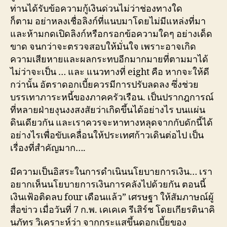
ท่านได้รับข้อความกู้เงินด่วนไม่ว่าช่องทางใด
ก็ตาม อย่าหลงเชื่อลิงก์ที่แนบมาโดยไม่มีแหล่งที่มา
และห้ามกดเปิดลิงก์หรือกรอกข้อความใดๆ อย่างเด็ด
ขาด จนกว่าจะตรวจสอบให้มั่นใจ เพราะอาจเกิด
ความเสียหายและผลกระทบอีกมากมายที่ตามมาได้
ไม่ว่าจะเป็น … และ แนวทางที่ eight คือ หากจะให้ดี
กว่านั้น อัตราดอกเบี้ยควรมีการปรับลดลง ซึ่งช่วย
บรรเทาภาระหนี้ของภาคครัวเรือน. เป็นปรากฎการณ์
ที่หลายฝ่ายงุนงงสงสัยว่าเกิดขึ้นได้อย่างไร บนแผ่น
ดินเดียวกัน และเราควรจะหาทางหลุดจากกับดักนี้ได้
อย่างไรเพื่อขับเคลื่อนให้ประเทศก้าวเดินต่อไป เป็น
เรื่องที่สำคัญมาก….
มีความเป็นอิสระในการดำเนินนโยบายการเงิน… เรา
อยากเห็นนโยบายการเงินการคลังไปด้วยกัน ตอนนี้
เงินเฟ้อติดลบ four เดือนแล้ว” เศรษฐา ให้สัมภาษณ์ผู้
สื่อข่าว เมื่อวันที่ 7 ก.พ. เคเคเค รีเสิร์ช โดยเกียรตินาคิ
นภัทร วิเคราะห์ว่า จากกระแสขึ้นดอกเบี้ยของ