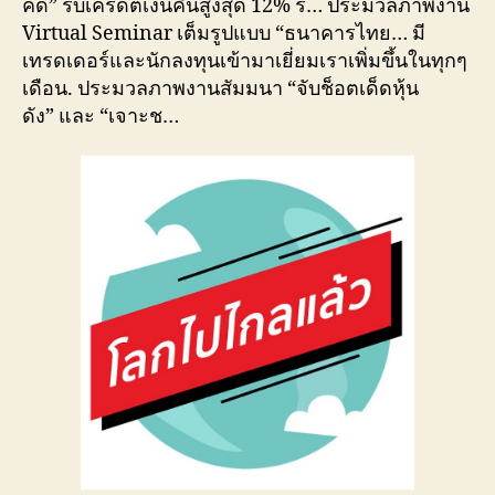
คิด” รับเครดิตเงินคืนสูงสุด 12% รั… ประมวลภาพงาน
Virtual Seminar เต็มรูปแบบ “ธนาคารไทย… มี
เทรดเดอร์และนักลงทุนเข้ามาเยี่ยมเราเพิ่มขึ้นในทุกๆ
เดือน. ประมวลภาพงานสัมมนา “จับช็อตเด็ดหุ้น
ดัง” และ “เจาะช…