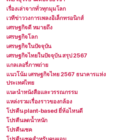
เรื่องเล่าจากทั่วทุกมุมโลก
เวทีข่าววงการเพลงอิเล็กทรอนิกส์
เศรษฐกิจดี หมายถึง
เศรษฐกิจโลก
เศรษฐกิจในปัจจุบัน
เศรษฐกิจไทยในปัจจุบัน สรุป 2567
แกลเลอรี่ภาพถ่าย
แนวโน้ม เศรษฐกิจไทย 2567 ธนาคารแห่ง
ประเทศไทย
แนะนำหนังสือและวรรณกรรม
แหล่งรวมเรื่องราวของกล้อง
โปรตีน plant-based ยี่ห้อไหนดี
โปรตีนลดน้ำหนัก
โปรตีนเชค
โปรตีนเชคสำหรับคนผอม