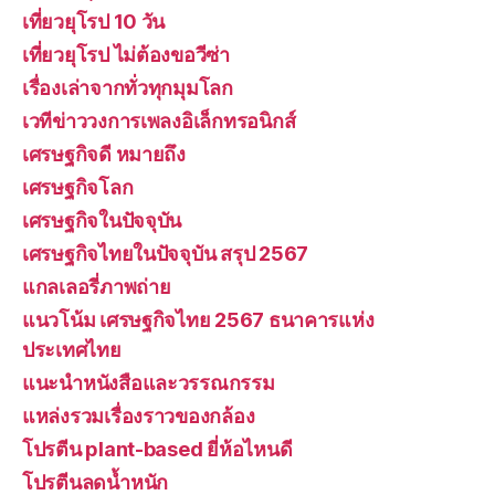
เที่ยวยุโรป 10 วัน
เที่ยวยุโรป ไม่ต้องขอวีซ่า
เรื่องเล่าจากทั่วทุกมุมโลก
เวทีข่าววงการเพลงอิเล็กทรอนิกส์
เศรษฐกิจดี หมายถึง
เศรษฐกิจโลก
เศรษฐกิจในปัจจุบัน
เศรษฐกิจไทยในปัจจุบัน สรุป 2567
แกลเลอรี่ภาพถ่าย
แนวโน้ม เศรษฐกิจไทย 2567 ธนาคารแห่ง
ประเทศไทย
แนะนำหนังสือและวรรณกรรม
แหล่งรวมเรื่องราวของกล้อง
โปรตีน plant-based ยี่ห้อไหนดี
โปรตีนลดน้ำหนัก