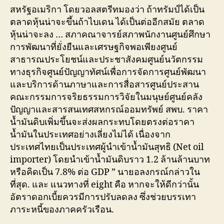
สหรัฐอเมริกา โดยวอลสตรีทมองว่า ถ้าทรัมป์ได้เป็น
ตลาดหุ้นน่าจะขึ้นถ้าไบเดน ได้เป็นต่ออีกสมัย ตลาด
หุ้นน่าจะลง … สภาคณาจารย์สภาพนักงานศูนย์ศึกษา
การพัฒนาที่ยั่งยืนและเศรษฐกิจพอเพียงศูนย์
สาธารณประโยชน์และประชาสังคมศูนย์นวัตกรรม
ทางธุรกิจศูนย์ปัญญาทัศน์เพื่อการจัดการศูนย์พัฒนา
และบริการด้านภาษาและการสื่อสารศูนย์ประสาน
คณะกรรมการจริยธรรมการวิจัยในมนุษย์ศูนย์คลัง
ปัญญาและสารสนเทศสหกรณ์ออมทรัพย์ สพบ. ราคา
น้ำมันดิบเพิ่มขึ้นจะส่งผลกระทบโดยตรงต่อราคา
น้ำมันในประเทศอย่างเลี่ยงไม่ได้ เนื่องจาก
ประเทศไทยเป็นประเทศผู้นำเข้าน้ำมันสุทธิ (Net oil
importer) โดยนำเข้าน้ำมันดิบราว 1.2 ล้านล้านบาท
หรือคิดเป็น 7.8% ต่อ GDP ” นายอลงกรณ์กล่าวใน
ที่สุด. และ แนวทางที่ eight คือ หากจะให้ดีกว่านั้น
อัตราดอกเบี้ยควรมีการปรับลดลง ซึ่งช่วยบรรเทา
ภาระหนี้ของภาคครัวเรือน.