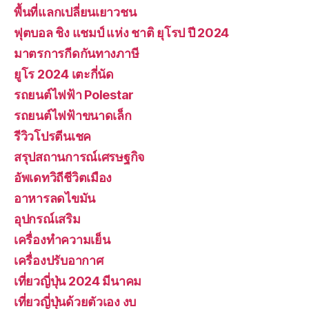
พื้นที่แลกเปลี่ยนเยาวชน
ฟุตบอล ชิง แชมป์ แห่ง ชาติ ยุโรป ปี 2024
มาตรการกีดกันทางภาษี
ยูโร 2024 เตะกี่นัด
รถยนต์ไฟฟ้า Polestar
รถยนต์ไฟฟ้าขนาดเล็ก
รีวิวโปรตีนเชค
สรุปสถานการณ์เศรษฐกิจ
อัพเดทวิถีชีวิตเมือง
อาหารลดไขมัน
อุปกรณ์เสริม
เครื่องทำความเย็น
เครื่องปรับอากาศ
เที่ยวญี่ปุ่น 2024 มีนาคม
เที่ยวญี่ปุ่นด้วยตัวเอง งบ