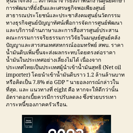
หุ้นน่าจะลง … สภาคณาจารย์สภาพนักงานศูนย์ศึกษา
การพัฒนาที่ยั่งยืนและเศรษฐกิจพอเพียงศูนย์
สาธารณประโยชน์และประชาสังคมศูนย์นวัตกรรม
ทางธุรกิจศูนย์ปัญญาทัศน์เพื่อการจัดการศูนย์พัฒนา
และบริการด้านภาษาและการสื่อสารศูนย์ประสาน
คณะกรรมการจริยธรรมการวิจัยในมนุษย์ศูนย์คลัง
ปัญญาและสารสนเทศสหกรณ์ออมทรัพย์ สพบ. ราคา
น้ำมันดิบเพิ่มขึ้นจะส่งผลกระทบโดยตรงต่อราคา
น้ำมันในประเทศอย่างเลี่ยงไม่ได้ เนื่องจาก
ประเทศไทยเป็นประเทศผู้นำเข้าน้ำมันสุทธิ (Net oil
importer) โดยนำเข้าน้ำมันดิบราว 1.2 ล้านล้านบาท
หรือคิดเป็น 7.8% ต่อ GDP ” นายอลงกรณ์กล่าวใน
ที่สุด. และ แนวทางที่ eight คือ หากจะให้ดีกว่านั้น
อัตราดอกเบี้ยควรมีการปรับลดลง ซึ่งช่วยบรรเทา
ภาระหนี้ของภาคครัวเรือน.