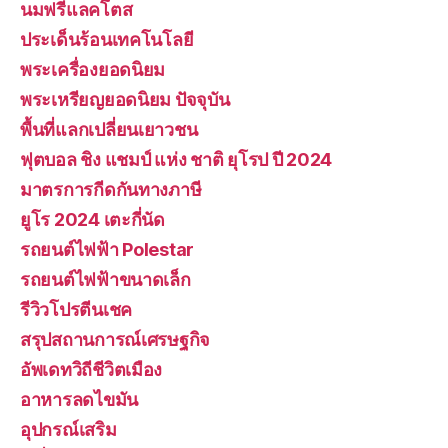
นมฟรีแลคโตส
ประเด็นร้อนเทคโนโลยี
พระเครื่องยอดนิยม
พระเหรียญยอดนิยม ปัจจุบัน
พื้นที่แลกเปลี่ยนเยาวชน
ฟุตบอล ชิง แชมป์ แห่ง ชาติ ยุโรป ปี 2024
มาตรการกีดกันทางภาษี
ยูโร 2024 เตะกี่นัด
รถยนต์ไฟฟ้า Polestar
รถยนต์ไฟฟ้าขนาดเล็ก
รีวิวโปรตีนเชค
สรุปสถานการณ์เศรษฐกิจ
อัพเดทวิถีชีวิตเมือง
อาหารลดไขมัน
อุปกรณ์เสริม