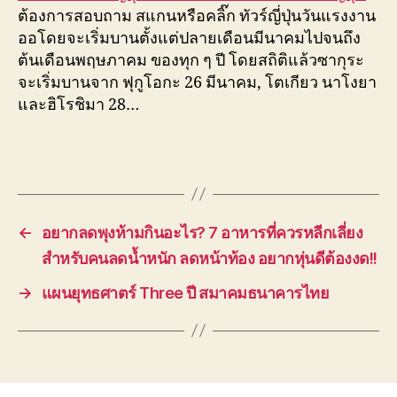
ต้องการสอบถาม สแกนหรือคลิ๊ก ทัวร์ญี่ปุ่นวันแรงงาน
ออโดยจะเริ่มบานตั้งแต่ปลายเดือนมีนาคมไปจนถึง
ต้นเดือนพฤษภาคม ของทุก ๆ ปี โดยสถิติแล้วซากุระ
จะเริ่มบานจาก ฟุกูโอกะ 26 มีนาคม, โตเกียว นาโงยา
และฮิโรชิมา 28…
←
อยากลดพุงห้ามกินอะไร? 7 อาหารที่ควรหลีกเลี่ยง
สำหรับคนลดน้ำหนัก ลดหน้าท้อง อยากหุ่นดีต้องงด!!
→
แผนยุทธศาตร์ Three ปี สมาคมธนาคารไทย