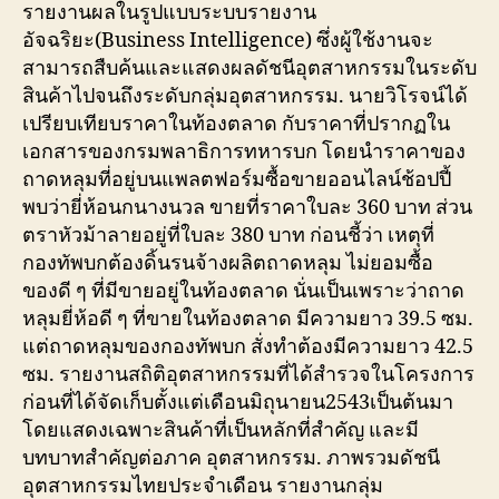
รายงานผลในรูปแบบระบบรายงาน
อัจฉริยะ(Business Intelligence) ซึ่งผู้ใช้งานจะ
สามารถสืบค้นและแสดงผลดัชนีอุตสาหกรรมในระดับ
สินค้าไปจนถึงระดับกลุ่มอุตสาหกรรม. นายวิโรจน์ได้
เปรียบเทียบราคาในท้องตลาด กับราคาที่ปรากฏใน
เอกสารของกรมพลาธิการทหารบก โดยนำราคาของ
ถาดหลุมที่อยู่บนแพลตฟอร์มซื้อขายออนไลน์ช้อปปี้
พบว่ายี่ห้อนกนางนวล ขายที่ราคาใบละ 360 บาท ส่วน
ตราหัวม้าลายอยู่ที่ใบละ 380 บาท ก่อนชี้ว่า เหตุที่
กองทัพบกต้องดิ้นรนจ้างผลิตถาดหลุม ไม่ยอมซื้อ
ของดี ๆ ที่มีขายอยู่ในท้องตลาด นั่นเป็นเพราะว่าถาด
หลุมยี่ห้อดี ๆ ที่ขายในท้องตลาด มีความยาว 39.5 ซม.
แต่ถาดหลุมของกองทัพบก สั่งทำต้องมีความยาว 42.5
ซม. รายงานสถิติอุตสาหกรรมที่ได้สำรวจในโครงการ
ก่อนที่ได้จัดเก็บตั้งแต่เดือนมิถุนายน2543เป็นต้นมา
โดยแสดงเฉพาะสินค้าที่เป็นหลักที่สำคัญ และมี
บทบาทสำคัญต่อภาค อุตสาหกรรม. ภาพรวมดัชนี
อุตสาหกรรมไทยประจำเดือน รายงานกลุ่ม