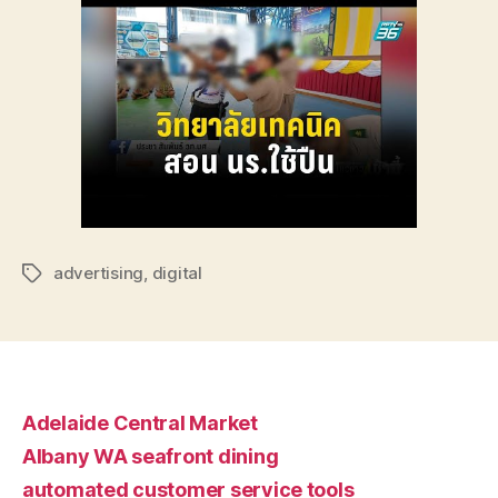
advertising
,
digital
Tags
Adelaide Central Market
Albany WA seafront dining
automated customer service tools