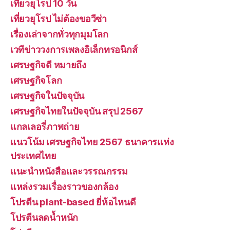
เที่ยวยุโรป 10 วัน
เที่ยวยุโรป ไม่ต้องขอวีซ่า
เรื่องเล่าจากทั่วทุกมุมโลก
เวทีข่าววงการเพลงอิเล็กทรอนิกส์
เศรษฐกิจดี หมายถึง
เศรษฐกิจโลก
เศรษฐกิจในปัจจุบัน
เศรษฐกิจไทยในปัจจุบัน สรุป 2567
แกลเลอรี่ภาพถ่าย
แนวโน้ม เศรษฐกิจไทย 2567 ธนาคารแห่ง
ประเทศไทย
แนะนำหนังสือและวรรณกรรม
แหล่งรวมเรื่องราวของกล้อง
โปรตีน plant-based ยี่ห้อไหนดี
โปรตีนลดน้ำหนัก