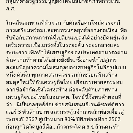
กลุ่มที่ศาลรัฐธรรมนูญสั่งให้พ้นสมาชิกภาพการเป็น
ส.ส.
ในคลื่นลมทะเลที่ผันผวน กับตันเรือคนใหม่ควรจะมี
การเตรียมพร้อมและทบทวนกลยุทธ์อย่างต่อเนื่อง เพื่อ
รับมือกับสถานการณ์ที่เปลี่ยนแปลงได้อย่างยืดหยุ่น ส่ง
เสริมความแข็งแกร่งทั้งในระยะสั้น ระยะกลางและ
ระยะยาว เพื่อทำให้เศรษฐกิจของประเทศสามารถผ่าน
พ้นความท้าทายได้อย่างยั่งยืน. ซึ่งอาจนำไปสู่การ
สะสมปัญหาความไม่สมดุลของเศรษฐกิจในอีกรูปแบบ
หนึ่ง ดังนั้น ทุกภาคส่วนควรร่วมกันช่วยเสริมสร้าง
สมดุลใหม่ให้กับเศรษฐกิจไทย เพื่อบรรเทาผลกระทบ
จากข้อจำกัดเชิงโครงสร้าง ต่อระดับศักยภาพทาง
เศรษฐกิจของไทยในอนาคต. โจทย์นี้จึงพบคำตอบที่
ว่า…นี่เป็นกลยุทธ์ย่อยช่วยสนับสนุนอีเวนต์ซอฟต์พาว
เวอร์ 5 พันล้านบาท และกระตุ้นจำนวนนักท่องเที่ยวสู่
ระยองปี 2567 สู่เป้าหมาย 80% ปีพีกท่องเที่ยว 2562
ก่อนถูกโควิดบูลลี่คือ…ก้าวกระโดด 6.4 ล้านคน ทำ