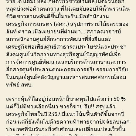
รายได้ แฮ่ม! หลังเกษตรกรชาวสวนผลไม้ตะวันออก
หลุดบ่วงพ่อค้าคนกลาง ที่ไม่เคยจับจอบให้น้ำพรวนดิน
ชีวิตชาวสวนพลันดีขึ้นยิ้มระรื่นเมื่อสำนักงาน
เศรษฐกิจการเกษตร (สศก.) สรุปภาพรวมไม้ผลระยอง
จันท์ ตราด เมื่อเมษายนที่ผ่านมา… สภาคณาจารย์
สภาพนักงานศูนย์ศึกษาการพัฒนาที่ยั่งยืนและ
เศรษฐกิจพอเพียงศูนย์สาธารณประโยชน์และประชา
สังคมศูนย์นวัตกรรมทางธุรกิจศูนย์ปัญญาทัศน์เพื่อ
การจัดการศูนย์พัฒนาและบริการด้านภาษาและการ
สื่อสารศูนย์ประสานคณะกรรมการจริยธรรมการวิจัย
ในมนุษย์ศูนย์คลังปัญญาและสารสนเทศสหกรณ์ออม
ทรัพย์ สพบ.
เพราะหุ้นที่ถืออยู่ก่อนหน้านี้ขาดทุนไปแล้วกว่า 50 %
แต่ก็ไม่มีทางเลือกนี่นา ขายก็ขาย ฮึบ!! สรุปแล้ว
เศรษฐกิจไทยในปี 2567 มีแนวโน้มฟื้นตัวดีขึ้นจากปี
ก่อน แต่ก็ยังเต็มไปด้วยความท้าทายจากปัจจัยลบนอก
ประเทศที่นับวันจะยิ่งซับซ้อนและเปลี่ยนแปลงเร็วขึ้น