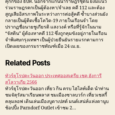
คุกกี้ของ ธปท. นอกจากแกนนำราษฎรชุดนี้ ยังมีแนว
ร่วมราษฎรตกเป็นผู้ต้องหา/จำเลย คดี 112 และต้อง
สูญเสียอิสรภาพในระหว่างการต่อสู้คดี ซ้ำบางส่วนยัง
กลายเป็นผู้ติดเชื้อโควิด-19 ภายในเรือนจำ โดย
ปรากฏชื่อนายชูเกียรติ แสงวงค์ หรือที่รู้จักในนาม
“จัสติน” ผู้ต้องหาคดี 112 ซึ่งถูกคุมขังอยู่ภายในเรือน
จำพิเศษกรุงเทพฯ เป็นผู้ป่วยยืนยันรายแรกตามการ
เปิดเผยของกรมราชทัณฑ์เมื่อ 24 เม.ย.
Related Posts
ทัวร์ยุโรปตะวันออก ประเทศออสเตรีย เชค ฮังการี
สโลวาเกีย 2566
ทัวร์ยุโรปตะวันออก เที่ยว กิน ครบ ไฮไลท์เด็ด นำท่าน
ชมจัตุรัสมาเรียนพลาส ชมเมืองซาลบวร์ก เที่ยวเชสกี้
คลุมลอฟ เดินเล่นเมืองบูดาเปสต์ มนต์เสน่ห์แห่งดานูบ
ช้อปปิ้ง Parndorf Outlet เข้าชม 2…